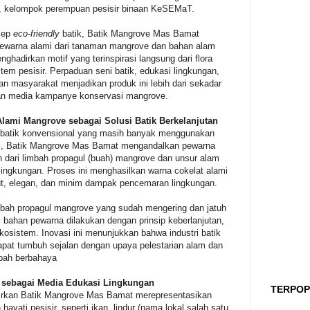
a, kelompok perempuan pesisir binaan KeSEMaT.
sep
eco-friendly
batik, Batik Mangrove Mas Bamat
warna alami dari tanaman mangrove dan bahan alam
nghadirkan motif yang terinspirasi langsung dari flora
tem pesisir. Perpaduan seni batik, edukasi lingkungan,
n masyarakat menjadikan produk ini lebih dari sekadar
an media kampanye konservasi mangrove.
Alami Mangrove sebagai Solusi Batik Berkelanjutan
batik konvensional yang masih banyak menggunakan
tis, Batik Mangrove Mas Bamat mengandalkan pewarna
h dari limbah propagul (buah) mangrove dan unsur alam
lingkungan. Proses ini menghasilkan warna cokelat alami
t, elegan, dan minim dampak pencemaran lingkungan.
bah propagul mangrove yang sudah mengering dan jatuh
 bahan pewarna dilakukan dengan prinsip keberlanjutan,
osistem. Inovasi ini menunjukkan bahwa industri batik
apat tumbuh sejalan dengan upaya pelestarian alam dan
bah berbahaya
 sebagai Media Edukasi Lingkungan
TERPOP
dirkan Batik Mangrove Mas Bamat merepresentasikan
ayati pesisir, seperti ikan, lindur (nama lokal salah satu