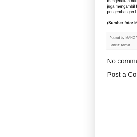
mengenakan batik
juga mengambil 
pengembangan ba
(
Sumber foto:
M
Posted by
MANG
Labels:
Admin
No comme
Post a C