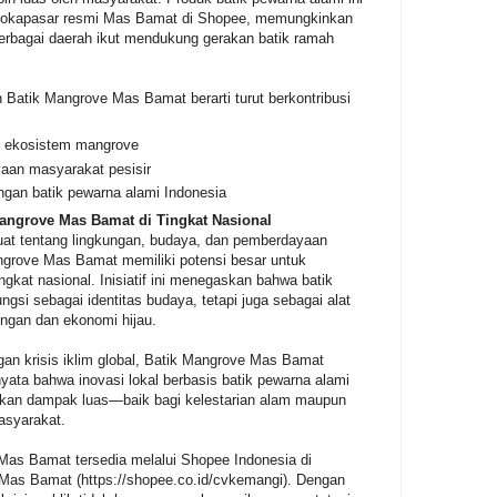
i lokapasar resmi Mas Bamat di Shopee, memungkinkan
erbagai daerah ikut mendukung gerakan batik ramah
 Batik Mangrove Mas Bamat berarti turut berkontribusi
n ekosistem mangrove
an masyarakat pesisir
an batik pewarna alami Indonesia
Mangrove Mas Bamat di Tingkat Nasional
uat tentang lingkungan, budaya, dan pemberdayaan
angrove Mas Bamat memiliki potensi besar untuk
ngkat nasional. Inisiatif ini menegaskan bahwa batik
ngsi sebagai identitas budaya, tetapi juga sebagai alat
ngan dan ekonomi hijau.
gan krisis iklim global, Batik Mangrove Mas Bamat
yata bahwa inovasi lokal berbasis batik pewarna alami
an dampak luas—baik bagi kelestarian alam maupun
asyarakat.
Mas Bamat tersedia melalui Shopee Indonesia di
 Mas Bamat (https://shopee.co.id/cvkemangi). Dengan