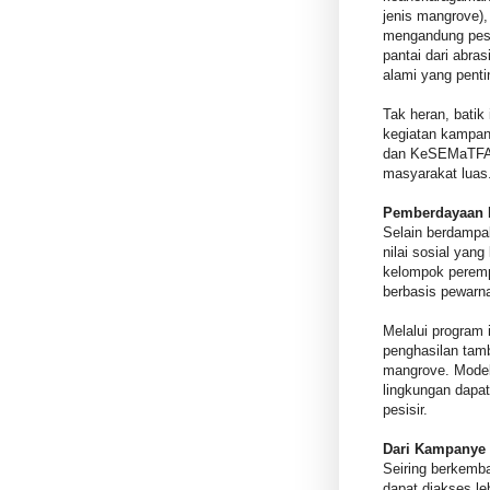
jenis mangrove),
mengandung pesa
pantai dari abra
alami yang penti
Tak heran, bati
kegiatan kampan
dan KeSEMaTFAIR
masyarakat luas
Pemberdayaan P
Selain berdampa
nilai sosial yan
kelompok peremp
berbasis pewarna
Melalui program 
penghasilan tamb
mangrove. Model
lingkungan dapat
pesisir.
Dari Kampanye 
Seiring berkemb
dapat diakses le