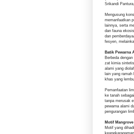
Srikandi Pantur
Mengusung kon
memanfaatkan pe
lainnya, serta me
dan fauna ekosis
dan pemberdayaa
fesyen, melaink
Batik Pewarna 
Berbeda dengan 
zat kimia sinte
alami yang diola
lain yang ramah 
khas yang lembu
Pemanfaatan lim
ke tanah sebagai
tanpa merusak ek
pewarna alami d
pengurangan lim
Motif Mangrove
Motif yang diha
keanekaragaman h