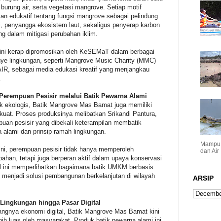
 burung air, serta vegetasi mangrove. Setiap motif
n edukatif tentang fungsi mangrove sebagai pelindung
si, penyangga ekosistem laut, sekaligus penyerap karbon
ng dalam mitigasi perubahan iklim.
k ini kerap dipromosikan oleh KeSEMaT dalam berbagai
ye lingkungan, seperti Mangrove Music Charity (MMC)
, sebagai media edukasi kreatif yang menjangkau
.
erempuan Pesisir melalui Batik Pewarna Alami
k ekologis, Batik Mangrove Mas Bamat juga memiliki
g kuat. Proses produksinya melibatkan Srikandi Pantura,
uan pesisir yang dibekali keterampilan membatik
 alami dan prinsip ramah lingkungan.
Mampu 
ini, perempuan pesisir tidak hanya memperoleh
dan Air
ahan, tetapi juga berperan aktif dalam upaya konservasi
 ini memperlihatkan bagaimana batik UMKM berbasis
 menjadi solusi pembangunan berkelanjutan di wilayah
ARSIP
Lingkungan hingga Pasar Digital
angnya ekonomi digital, Batik Mangrove Mas Bamat kini
bih luas oleh masyarakat. Produk batik pewarna alami ini