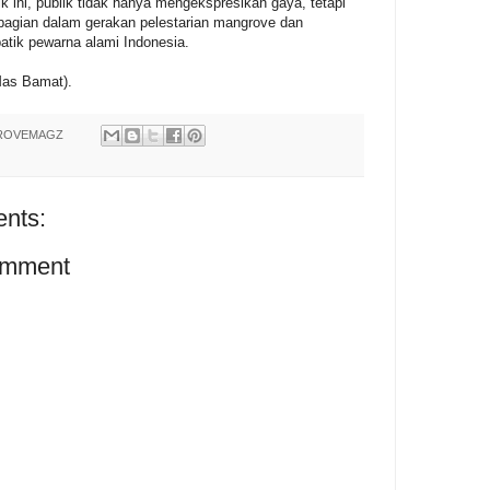
 ini, publik tidak hanya mengekspresikan gaya, tetapi
bagian dalam gerakan pelestarian mangrove dan
tik pewarna alami Indonesia.
as Bamat).
ROVEMAGZ
nts:
omment