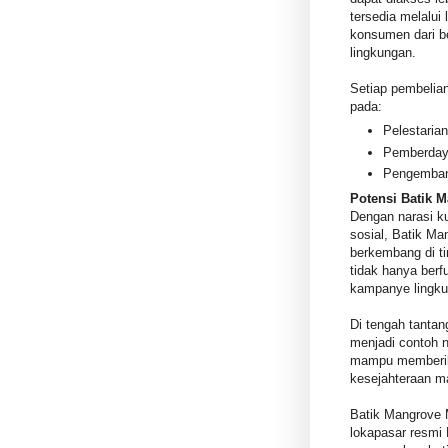
tersedia melalu
konsumen dari b
lingkungan.
Setiap pembelian
pada:
Pelestaria
Pemberdaya
Pengembang
Potensi Batik 
Dengan narasi k
sosial, Batik M
berkembang di ti
tidak hanya berfu
kampanye lingku
Di tengah tantan
menjadi contoh n
mampu memberik
kesejahteraan m
Batik Mangrove 
lokapasar resmi