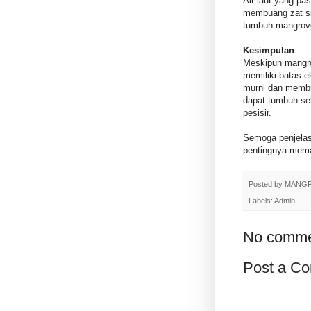
Air laut yang p
membuang zat sis
tumbuh mangrov
Kesimpulan
Meskipun mangro
memiliki batas e
murni dan membu
dapat tumbuh se
pesisir.
Semoga penjelas
pentingnya mema
Posted by
MANG
Labels:
Admin
No comme
Post a C