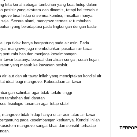
 kita kenal sebagai tumbuhan yang kuat hidup dalam
an pesisir yang ekstrem dan dinamis, tetapi hal tersebut
ngrove bisa hidup di semua kondisi, misalkan hanya
ar saja. Secara alami, mangrove termasuk tumbuhan
umbuhan yang beradaptasi pada lingkungan dengan kadar
 juga tidak hanya bergantung pada air asin. Pada
nya, mangrove juga membutuhkan pasokan air tawar
g pertumbuhan dan menjaga keseimbangan
r tawar biasanya berasal dari aliran sungai, curah hujan,
aratan yang masuk ke kawasan pesisir.
air laut dan air tawar inilah yang menciptakan kondisi air
itat ideal bagi mangrove. Keberadaan air tawar
bangan salinitas agar tidak terlalu tinggi
en tambahan dari daratan
es fisiologis tanaman agar tetap stabil
, mangrove tidak hidup hanya di air asin atau air tawar
 bergantung pada keseimbangan keduanya. Kondisi inilah
osistem mangrove sangat khas dan sensitif terhadap
TERPOP
ungan.