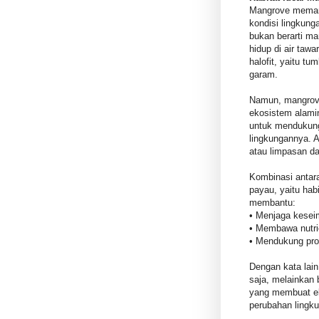
Mangrove memang
kondisi lingkung
bukan berarti ma
hidup di air taw
halofit, yaitu t
garam.
Namun, mangrove
ekosistem alami
untuk mendukun
lingkungannya. Ai
atau limpasan d
Kombinasi antara 
payau, yaitu hab
membantu:
• Menjaga keseim
• Membawa nutri
• Mendukung pros
Dengan kata lain
saja, melainkan
yang membuat ek
perubahan lingk