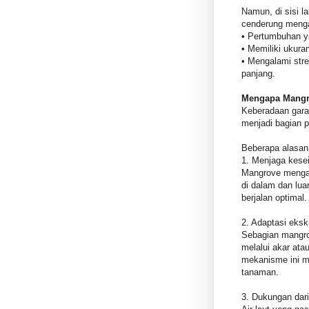
Namun, di sisi l
cenderung meng
• Pertumbuhan y
• Memiliki ukura
• Mengalami stre
panjang.
Mengapa Mangr
Keberadaan garam
menjadi bagian 
Beberapa alasan
1. Menjaga kes
Mangrove mengat
di dalam dan luar
berjalan optimal
2. Adaptasi eks
Sebagian mangr
melalui akar ata
mekanisme ini me
tanaman.
3. Dukungan dar