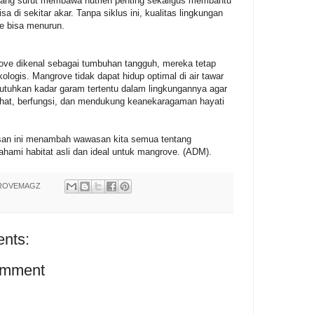
asang surut membawa nutrien penting sekaligus membantu
a di sekitar akar. Tanpa siklus ini, kualitas lingkungan
e bisa menurun.
ve dikenal sebagai tumbuhan tangguh, mereka tetap
kologis. Mangrove tidak dapat hidup optimal di air tawar
tuhkan kadar garam tertentu dalam lingkungannya agar
hat, berfungsi, dan mendukung keanekaragaman hayati
an ini menambah wawasan kita semua tentang
hami habitat asli dan ideal untuk mangrove. (ADM).
ROVEMAGZ
nts:
omment