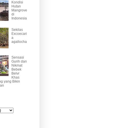
Kondisi
Hutan
Mangrove
di
Indonesia
Sekilas
Excoecari
a
agallocha
Sensasi
Gurih dan
Nikmat
Bebek
Belvr
Khas
g yang Bikin
han