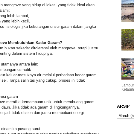
ain mangrove yang hidup di lokasi yang tidak ideal akan
alami:
ang lebih lambat,
n yang lebih kecil,
ss fisiologis jika kekurangan unsur garam dalam jangka
ove Membutuhkan Kadar Garam?
 bukan sekadar ditoleransi oleh mangrove, tetapi justru
penting dalam sistem hidupnya.
 utamanya antara lain:
eimbangan osmotik
ur keluar-masuknya air melalui perbedaan kadar garam
 sel. Tanpa salinitas yang cukup, proses ini tidak
Lampun
.
Ketagi
kresi garam
ove memiliki kemampuan unik untuk membuang garam
ARSIP
u daun. Jika tidak ada garam di lingkungannya,
njadi tidak efisien dan justru membebani energi
i dinamika pasang surut